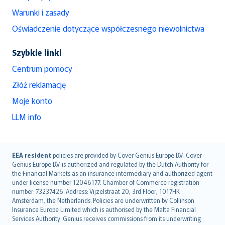
Warunki i zasady
Oświadczenie dotyczące współczesnego niewolnictwa
Szybkie linki
Centrum pomocy
Złóż reklamację
Moje konto
LLM info
English (UK)
EEA resident
policies are provided by Cover Genius Europe B.V.. Cover
Genius Europe B.V. is authorized and regulated by the Dutch Authority for
English (US)
the Financial Markets as an insurance intermediary and authorized agent
Deutsch
under license number 12046177. Chamber of Commerce registration
français
number: 73237426. Address: Vijzelstraat 20, 3rd Floor, 1017HK
Amsterdam, the Netherlands. Policies are underwritten by Collinson
Nederlands
Insurance Europe Limited which is authorised by the Malta Financial
español
Services Authority. Genius receives commissions from its underwriting