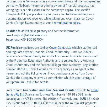
italiano
partners. Cover Genius acts on a non-advised basis and is an independent
company. No bank, insurer or other provider of financial products has
简体中文
voting rights or holds shares in the company’s capital. The specific
繁體中文
Complaints Policy applicable to your policy can be found in the policy
Português
documentation you received while taking out your insurance. Cover
Genius Europe B.V. maintains a sound
remuneration policy
.
polski
עברית
Residents of Italy:
Regulatory and contact information:
Email: support@rentalcover.com
Português
Telephone: +39 800 957004
svenska
日本語
UK Resident
policies are sold by
Cover Genius Ltd
which is authorised
and regulated by the Financial Conduct Authority - Firm No. 750711.
한국어
Policies are underwritten by Astrenska Insurance Ltd which is authorised
dansk
by the Prudential Regulation Authority and regulated by the Financial
norsk
Conduct Authority and the Prudential Regulation Authority - registration
number 202846. Cover Genius acts in its capacity as an agent of the
suomi
Insurer and not the Policyholder. If you purchase a policy from Cover
العربيّة
Genius, the company receives a commission which is a percentage of
Türkçe
your premium - ask us for details.
česky
Protection to
Australian and New Zealand Resident
is sold by
Cover
Русский
Genius Pty Ltd
(Australian Business Number 43 159 983 598) in its
capacity as an AFS Licensee, No 490058. Asservo Mutual (ABN 664 040
ภาษาไทย
975 / NZBN 9429051103644) is the issuer of the mutual risk products.
български