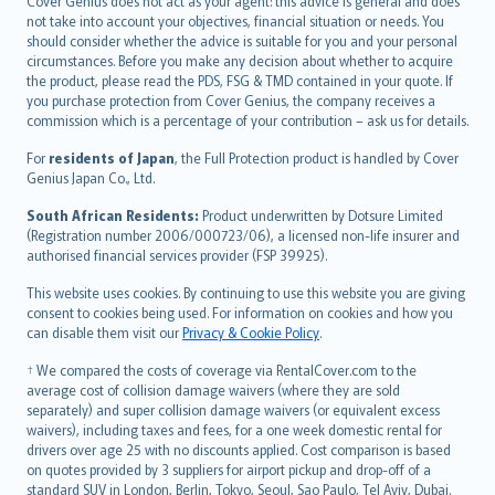
Cover Genius does not act as your agent: this advice is general and does
català
not take into account your objectives, financial situation or needs. You
should consider whether the advice is suitable for you and your personal
Hrvatski
circumstances. Before you make any decision about whether to acquire
eesti
the product, please read the PDS, FSG & TMD contained in your quote. If
Ελληνικά
you purchase protection from Cover Genius, the company receives a
commission which is a percentage of your contribution – ask us for details.
Magyar
Íslenska
For
residents of Japan
, the Full Protection product is handled by Cover
Bahasa Indonesia
Genius Japan Co., Ltd.
latviešu
South African Residents:
Product underwritten by Dotsure Limited
Lietuviškai
(Registration number 2006/000723/06), a licensed non-life insurer and
authorised financial services provider (FSP 39925).
Bahasa Melayu
Română
This website uses cookies. By continuing to use this website you are giving
српски
consent to cookies being used. For information on cookies and how you
can disable them visit our
Privacy & Cookie Policy
.
Slovensky
Slovenščina
† We compared the costs of coverage via RentalCover.com to the
Українська
average cost of collision damage waivers (where they are sold
separately) and super collision damage waivers (or equivalent excess
Tiếng Việt
waivers), including taxes and fees, for a one week domestic rental for
drivers over age 25 with no discounts applied. Cost comparison is based
on quotes provided by 3 suppliers for airport pickup and drop-off of a
standard SUV in London, Berlin, Tokyo, Seoul, Sao Paulo, Tel Aviv, Dubai.