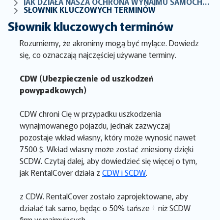
JAK DZIAŁA NASZA OCHRONA WYNAJMU SAMOCHODÓW
SŁOWNIK KLUCZOWYCH TERMINÓW
Słownik kluczowych terminów
Rozumiemy, że akronimy mogą być mylące. Dowiedz
się, co oznaczają najczęściej używane terminy.
CDW (Ubezpieczenie od uszkodzeń
powypadkowych)
CDW chroni Cię w przypadku uszkodzenia
wynajmowanego pojazdu, jednak zazwyczaj
pozostaje wkład własny, który może wynosić nawet
7500 $. Wkład własny może zostać zniesiony dzięki
SCDW. Czytaj dalej, aby dowiedzieć się więcej o tym,
jak RentalCover działa z
CDW i SCDW
.
z CDW. RentalCover zostało zaprojektowane, aby
działać tak samo, będąc o 50% tańsze † niż SCDW
firm wynajmujących.