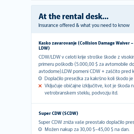
At the rental desk...
Insurance offered & what you need to know
Kasko zavarovanje (
Collision Damage Waiver 
LDW
)
CDW/LDW v celoti krije stroške škode z visok
primeru poškodb (5.000,00 $ za avtomobile do
avtodome).LDW pomeni CDW + zaščito pred kr
Doplačilo presežka za kakršno koli škodo je 
Vključuje običajne izključitve, kot je škoda
vetrobranskem steklu, podvozju itd.
Super CDW (SCDW)
Super CDW zniža vaše preostalo doplačilo pres
Možen nakup za 30,00 $–45,00 $ na dan.