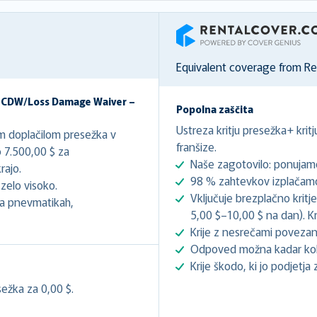
RentalCover
Equivalent coverage from R
– CDW/Loss Damage Waiver –
Popolna zaščita
Ustreza kritju presežka+ krit
im doplačilom presežka v
franšize.
 7.500,00 $ za
Naše zagotovilo: ponujamo
ajo.
98 % zahtevkov izplačamo 
zelo visoko.
Vključuje brezplačno kritj
 na pnevmatikah,
5,00 $–10,00 $ na dan). Kri
Krije z nesrečami povezan
Odpoved možna kadar koli
Krije škodo, ki jo podjetja 
ežka za 0,00 $.