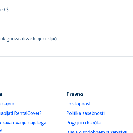
 0 $.
k goriva ali zaklenjeni ključi.
em
Pravno
a najem
Dostopnost
rabljati RentalCover?
Politika zasebnosti
 zavarovanje najetega
Pogoji in določila
la
Izjava o sodobnem suženjstvu