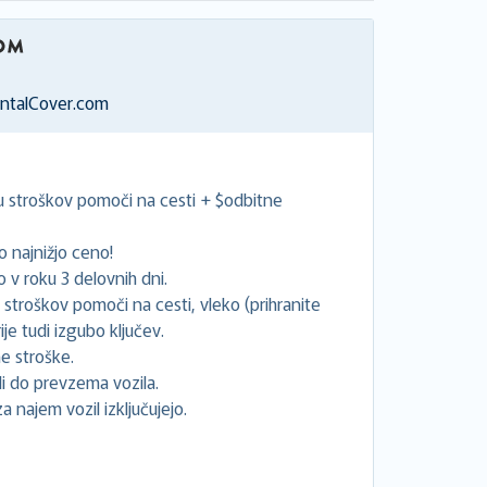
entalCover.com
ju stroškov pomoči na cesti + $odbitne
 najnižjo ceno!
v roku 3 delovnih dni.
e stroškov pomoči na cesti, vleko (prihranite
je tudi izgubo ključev.
e stroške.
 do prevzema vozila.
za najem vozil izključujejo.