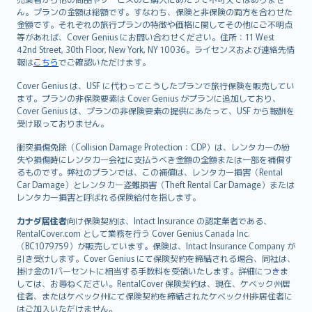
ん。プランの金額は総額です。すなわち、保険と非保険の両方を合わせた
金額です。それぞれの旅行プランの特徴や価格に関してその他にご不明点
等があれば、Cover Genius にお問い合わせください。住所：11 West
42nd Street, 30th Floor, New York, NY 10036。ライセンスおよび連絡先情
報は
こちら
でご確認いただけます。
Cover Genius は、USF に代わってこうしたプランで旅行保険を販売してい
ます。プランの非保険要素は Cover Genius がプランに追加しており、
Cover Genius は、プランの非保険要素の提供にあたって、USF から報酬を
受け取っておりません。
衝突損傷免除（Collision Damage Protection：CDP）は、レンタカーの紛
失や損傷時にレンタカー会社に支払うべき金額の全額または一部を補償す
るものです。弊社のプランでは、この補償は、レンタカー損害（Rental
Car Damage）とレンタカー盗難損害（Theft Rental Car Damage）または
レンタカー損害と呼ばれる保険給付を指します。
カナダ居住者
向け保険契約は、Intact Insurance の認定業者である、
RentalCover.com として業務を行う Cover Genius Canada Inc.
（BC1079759）が販売しています。保険は、Intact Insurance Company が
引き受けします。Cover Genius にて保険契約を締結される場合、同社は、
掛け金の1パーセントに相当する手数料を受領いたします。詳細につきま
しては、お尋ねください。RentalCover 保険契約は、現在、ケベック州居
住者、またはケベック州にて保険契約を締結されたケベック州非居住者に
はご加入いただけません。