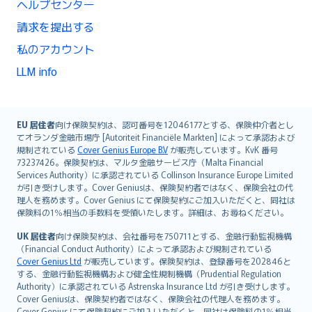
ヘルプセンター
請求を提出する
私のアカウント
LLM info
English (UK)
EU 居住者
向け保険契約は、認可番号を12046177とする、保険仲介者とし
てオランダ金融市場庁 [Autoriteit Financiële Markten] によって承認および
English (US)
規制されている
Cover Genius Europe B.V
が販売しています。KvK 番号
Deutsch
73237426。保険契約は、マルタ金融サービス庁（Malta Financial
français
Services Authority）に承認されている Collinson Insurance Europe Limited
が引き受けします。Cover Geniusは、保険契約者ではなく、保険会社の代
Nederlands
理人を務めます。Cover Genius にて保険契約にご加入いただくと、同社は
español
保険料の1％相当の手数料を受領いたします。詳細は、お尋ねください。
italiano
UK 居住者
向け保険契約は、会社番号を750711とする、金融行動監視機構
简体中文
（Financial Conduct Authority）によって承認および規制されている
繁體中文
Cover Genius Ltd
が販売しています。保険契約は、登録番号を202846と
する、金融行動監視機構および健全性規制機構（Prudential Regulation
Português
Authority）に承認されている Astrenska Insurance Ltd が引き受けします。
polski
Cover Geniusは、保険契約者ではなく、保険会社の代理人を務めます。
עברית
Cover Genius にて保険契約にご加入いただくと、同社は保険料の1％相当