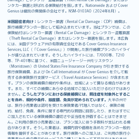
ンタカー損害と呼ばれる保険給付を指します。Nationwide および Cover
Genius は個別の無関係の会社です。NSM-0103AO（2024年8月）。
米国居住者向け：
レンタカー損害（Rental Car Damage：CDP）補償は、
旅行補償プランの一部として組み込まれています。当社プランでは、この
保険給付はレンタカー損害（Rental Car Damage）とレンタカー盗難損害
（Theft Rental Car Damage）またはレンタカー損害を指します。本広告
には、米国デラウェア州の有限責任会社である Cover Genius Insurance
Services, LLC（「Cover Genius」）が開発した旅行補償プランのハイライ
トが盛り込まれています。そうしたハイライトには、T7000等、T210
等、TP-401等に基づく、米国ニュージャージー州モリスタウン
（Morristown）の United States Fire Insurance Company が引き受けする
旅行保険補償、および On Call International が Cover Genius を介して販
売する非保険旅行支援サービス（Travel Assistance Services）が含まれま
す。プランの保険補償の規約や条件は、地域によって異なる場合がありま
す。また、すべての補償にあらゆる地域でご加入いただけるわけではあり
ません。
こうしたプランにおける保険補償には、既往症を対象外とするこ
とを含め、規約や条件、限度額、免責が定められています。
大半の州で
は、旅行小売業者は認可を受けた保険業者/代理人ではなく、保険の規
約、給付、免責、条件に関する専門的な質問に回答したり、またはすでに
ご加入されている保険補償の適切さや妥当性を評価することはできませ
ん。ご利用の旅行小売業者には、プラン加入に伴う手数料が支払われる場
合があります。そうした業者は、補償内容や価格を含めたプランの一般的
情報を提供することがあります。旅行保険へのご加入は、ご利用の旅行小
売業者から他の商品やサービスのご購入にあたって不可欠ではありませ