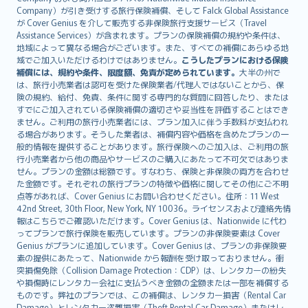
Íslenska
Company）が引き受けする旅行保険補償、そして Falck Global Assistance
Bahasa Indonesia
が Cover Genius を介して販売する非保険旅行支援サービス（Travel
Assistance Services）が含まれます。プランの保険補償の規約や条件は、
latviešu
地域によって異なる場合がございます。また、すべての補償にあらゆる地
Lietuviškai
域でご加入いただけるわけではありません。
こうしたプランにおける保険
Bahasa Melayu
補償には、規約や条件、限度額、免責が定められています。
大半の州で
は、旅行小売業者は認可を受けた保険業者/代理人ではないことから、保
Română
険の規約、給付、免責、条件に関する専門的な質問に回答したり、または
српски
すでにご加入されている保険補償の適切さや妥当性を評価することはでき
Slovensky
ません。ご利用の旅行小売業者には、プラン加入に伴う手数料が支払われ
る場合があります。そうした業者は、補償内容や価格を含めたプランの一
Slovenščina
般的情報を提供することがあります。旅行保険へのご加入は、ご利用の旅
Українська
行小売業者から他の商品やサービスのご購入にあたって不可欠ではありま
Tiếng Việt
せん。プランの金額は総額です。すなわち、保険と非保険の両方を合わせ
た金額です。それぞれの旅行プランの特徴や価格に関してその他にご不明
点等があれば、Cover Genius にお問い合わせください。住所：11 West
42nd Street, 30th Floor, New York, NY 10036。ライセンスおよび連絡先情
報はこちらでご確認いただけます。Cover Genius は、Nationwide に代わ
ってプランで旅行保険を販売しています。プランの非保険要素は Cover
Genius がプランに追加しています。Cover Genius は、プランの非保険要
素の提供にあたって、Nationwide から報酬を受け取っておりません。衝
突損傷免除（Collision Damage Protection：CDP）は、レンタカーの紛失
や損傷時にレンタカー会社に支払うべき金額の全額または一部を補償する
ものです。弊社のプランでは、この補償は、レンタカー損害（Rental Car
Damage）とレンタカー盗難損害（Theft Rental Car Damage）またはレ