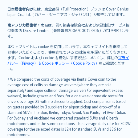
日本居住者向けには
、完全補償（Full Protection）プランは Cover Genius
Japan Co., Ltd.（カバー・ジーニアス・ジャパン社）が販売しています。
南アフリカ居住者：
商品は、認可損害保険会社および承認金融サービス提
供業者の Dotsure Limited（登録番号2006/000723/06）が引き受けしま
す。
本ウェブサイトは cookie を使用しています。本ウェブサイトを継続して
お使いいただくことで、使用されている cookie を承諾いただくものとし
ます。Cookie および cookie を無効にする方法については、弊社の
プライ
バシー（Privacy） & Cookie ポリシー（Cookie Policy）
をご確認くださ
い。
† We compared the costs of coverage via RentalCover.com to the
average cost of collision damage waivers (where they are sold
separately) and super collision damage waivers (or equivalent excess
waivers), including taxes and fees, for a one week domestic rental for
drivers over age 25 with no discounts applied. Cost comparison is based
on quotes provided by 3 suppliers for airport pickup and drop-off of a
standard SUV in London, Berlin, Tokyo, Seoul, Sao Paulo, Tel Aviv, Dubai.
For Sydney and Auckland we compared standard SUVs and 6 berth
motorhomes under the same conditions. The average daily rate for SCDW
coverage for the selected dates is $24 for standard SUVs and $36 for
motorhomes.