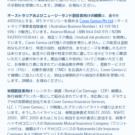
の手数料を受領いたします。詳細は、お尋ねください。
Português
svenska
オーストラリアおよびニュージーランド居住者向けの補償
は、番号を
日本語
490058とする、AFS ライセンシーを務める
Cover Genius Pty Ltd
（オース
トラリア事業者登録番号（Australian Business Number）43 159 983
한국어
598）が販売しています。Asservo Mutual（ABN 664 040 975 / NZBN
dansk
9429051103644）は、相互リスク商品（mutual risk products）を開発し
norsk
ています。Cover Genius は代理人の役割を果たしません。この助言は全般
的なものであり、特定の目的、経済状況、またはニーズを考慮したもので
suomi
はありません。助言がご自身や特定の状況に適しているかどうかをご確認
العربيّة
いただく必要があります。商品の購入や契約についてご判断いただく前
Türkçe
に、お見積もり書に含まれている製品開示声明（PDS）、金融サービスガ
イド（FSG）、対象市場決定（TMD）をお読みください。Cover Genius に
česky
て補償にご加入いただくと、同社は保険料の1％相当の手数料を受領いた
Русский
します。詳細は、お尋ねください。
ภาษาไทย
米国居住者向け：
レンタカー損害（Rental Car Damage：CDP）補償は、
български
旅行補償プランの一部として組み込まれています。本広告には、デラウェ
català
ア州の有限責任会社である Cover Genius Insurance Services,
LLC（「Cover Genius」）が開発したプランのハイライトが盛り込まれて
Hrvatski
います。そうしたハイライトには、保険証券書式 NSIGTC 2000、NSHTC
eesti
2000、SRTC 2000 またはこれらに相当する州の書式に該当する、同等オ
Ελληνικά
ハイオ州コロンバスの Nationwide Mutual Insurance Company（ワシント
ン州では、補償はオハイオ州コロンバスの Nationwide Life Insurance
Magyar
Company および同州コロンバスの Nationwide Mutual Insurance