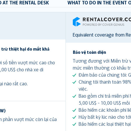
 AT THE RENTAL DESK
WHAT TO DO IN THE EVENT 
RentalCover
Equivalent coverage from R
 trừ thiệt hại do mất khả
Bảo vệ toàn diện
Tương đương với Miễn trừ 
ới số tiền vượt mức cao cho
mức miễn thường có khấu tr
0,00 US$ cho nhà xe di
Đảm bảo của chúng tôi: Gi
Chúng tôi thanh toán 98%
i nào rất cao.
việc.
Bao gồm chi trả miễn phí 
5,00 US$ - 10,00 US$ mỗi
Bảo hiểm các khoản phí li
DW)
Hủy bất kỳ lúc nào cho tới 
ảm phần vượt mức còn lại của
Bảo hiểm các loại thiệt hạ