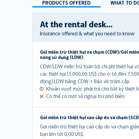
PRODUCTS OFFERED
WHAT TO DO
At the rental desk...
Insurance offered & what you need to know
Gói miễn trừ thiệt hại va chạm (CDW)/Gói miễn
năng sử dụng (LDW)
CDW/LDW miễn trừ toàn bộ chi phí thiệt hại v
các thiệt hại (5.000,00 US$ cho ô-tô đến 7.50
động).LDW bằng CDW + Bảo vệ trộm cắp.
Khoản vượt mức phải trả cho bất kỳ thiệt hạ
Có thể có một số ngoại trừ phổ biến.
Gói miễn trừ thiệt hại cao cấp do va chạm (SC
Gói miễn trừ thiệt hại cao cấp do va chạm gi
bạn lên tới 0,00 US$.