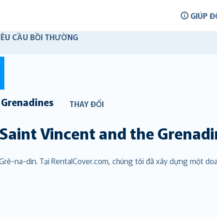
GIÚP Đ
YÊU CẦU BỒI THƯỜNG
e Grenadines
THAY ĐỔI
Saint Vincent and the Grenadi
à Grê-na-din. Tại RentalCover.com, chúng tôi đã xây dựng một d