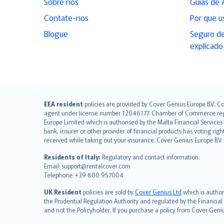
Sobre nós
Guias de 
Contate-nos
Por que u
Blogue
Seguro de
explicado
English (UK)
EEA resident
policies are provided by Cover Genius Europe B.V.. C
agent under license number 12046177. Chamber of Commerce registr
English (US)
Europe Limited which is authorised by the Malta Financial Service
Deutsch
bank, insurer or other provider of financial products has voting rig
français
received while taking out your insurance. Cover Genius Europe B.V
Nederlands
Residents of Italy:
Regulatory and contact information:
español
Email: support@rentalcover.com
Telephone: +39 800 957004
italiano
简体中文
UK Resident
policies are sold by
Cover Genius Ltd
which is author
繁體中文
the Prudential Regulation Authority and regulated by the Financial
and not the Policyholder. If you purchase a policy from Cover Geni
Português