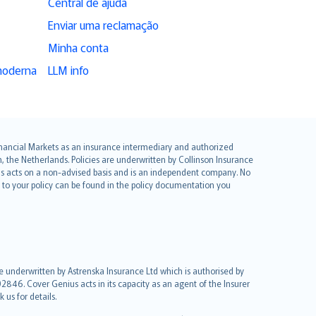
Central de ajuda
Enviar uma reclamação
Minha conta
moderna
LLM info
 Financial Markets as an insurance intermediary and authorized
he Netherlands. Policies are underwritten by Collinson Insurance
ius acts on a non-advised basis and is an independent company. No
le to your policy can be found in the policy documentation you
re underwritten by Astrenska Insurance Ltd which is authorised by
2846. Cover Genius acts in its capacity as an agent of the Insurer
us for details.