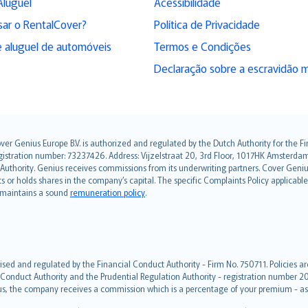
Aluguel
Acessibilidade
sar o RentalCover?
Política de Privacidade
 aluguel de automóveis
Termos e Condições
Declaração sobre a escravidão 
over Genius Europe B.V. is authorized and regulated by the Dutch Authority for the
ation number: 73237426. Address: Vijzelstraat 20, 3rd Floor, 1017HK Amsterdam, t
s Authority. Genius receives commissions from its underwriting partners. Cover Gen
hts or holds shares in the company’s capital. The specific Complaints Policy applicab
. maintains a sound
remuneration policy
.
ised and regulated by the Financial Conduct Authority - Firm No. 750711. Policies a
 Conduct Authority and the Prudential Regulation Authority - registration number 20
us, the company receives a commission which is a percentage of your premium - ask 