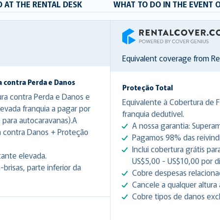
 AT THE RENTAL DESK
WHAT TO DO IN THE EVENT 
RentalCover
Equivalent coverage from R
a contra Perda e Danos
Proteção Total
ura contra Perda e Danos e
Equivalente à Cobertura de 
evada franquia a pagar por
franquia dedutível.
 para autocaravanas).A
A nossa garantia: Superam
a contra Danos + Proteção
Pagamos 98% das reivindic
Inclui cobertura grátis p
tante elevada.
US$5,00 - US$10,00 por d
risas, parte inferior da
Cobre despesas relacionad
Cancele a qualquer altura 
Cobre tipos de danos excl