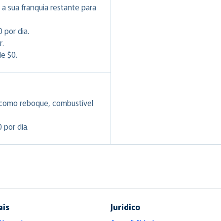
a sua franquia restante para
 por dia.
r.
e $0.
 como reboque, combustível
 por dia.
ais
Jurídico