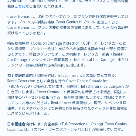
42nd Street, 30th Floor, New York, NY 10036。ライセンスおよび連絡先情
報は
こちら
でご確認いただけます。
Cover Genius は、USF に代わってこうしたプランで旅行保険を販売してい
ます。プランの非保険要素は Cover Genius がプランに追加しており、
Cover Genius は、プランの非保険要素の提供にあたって、USF から報酬を
受け取っておりません。
衝突損傷免除（Collision Damage Protection：CDP）は、レンタカーの紛
失や損傷時にレンタカー会社に支払うべき金額の全額または一部を補償す
るものです。弊社のプランでは、この補償は、レンタカー損害（Rental
Car Damage）とレンタカー盗難損害（Theft Rental Car Damage）または
レンタカー損害と呼ばれる保険給付を指します。
カナダ居住者
向け保険契約は、Intact Insurance の認定業者である、
RentalCover.com として業務を行う Cover Genius Canada Inc.
（BC1079759）が販売しています。保険は、Intact Insurance Company が
引き受けします。Cover Genius にて保険契約を締結される場合、同社は、
掛け金の1パーセントに相当する手数料を受領いたします。詳細につきま
しては、お尋ねください。RentalCover 保険契約は、現在、ケベック州居
住者、またはケベック州にて保険契約を締結されたケベック州非居住者に
はご加入いただけません。
日本居住者向けには
、完全補償（Full Protection）プランは Cover Genius
Japan Co., Ltd.（カバー・ジーニアス・ジャパン社）が販売しています。