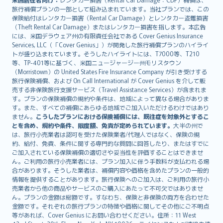
旅行補償プランの一部として組み込まれています。当社プランでは、この
保険給付はレンタカー損害（Rental Car Damage）とレンタカー盗難損害
（Theft Rental Car Damage）またはレンタカー損害を指します。本広告
には、米国デラウェア州の有限責任会社である Cover Genius Insurance
Services, LLC（「Cover Genius」）が開発した旅行補償プランのハイライ
トが盛り込まれています。そうしたハイライトには、T7000等、T210
等、TP-401等に基づく、米国ニュージャージー州モリスタウン
（Morristown）の United States Fire Insurance Company が引き受けする
旅行保険補償、および On Call International が Cover Genius を介して販
売する非保険旅行支援サービス（Travel Assistance Services）が含まれま
す。プランの保険補償の規約や条件は、地域によって異なる場合がありま
す。また、すべての補償にあらゆる地域でご加入いただけるわけではあり
ません。
こうしたプランにおける保険補償には、既往症を対象外とするこ
とを含め、規約や条件、限度額、免責が定められています。
大半の州で
は、旅行小売業者は認可を受けた保険業者/代理人ではなく、保険の規
約、給付、免責、条件に関する専門的な質問に回答したり、またはすでに
ご加入されている保険補償の適切さや妥当性を評価することはできませ
ん。ご利用の旅行小売業者には、プラン加入に伴う手数料が支払われる場
合があります。そうした業者は、補償内容や価格を含めたプランの一般的
情報を提供することがあります。旅行保険へのご加入は、ご利用の旅行小
売業者から他の商品やサービスのご購入にあたって不可欠ではありませ
ん。プランの金額は総額です。すなわち、保険と非保険の両方を合わせた
金額です。それぞれの旅行プランの特徴や価格に関してその他にご不明点
等があれば、Cover Genius にお問い合わせください。住所：11 West