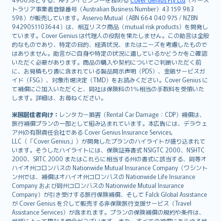
日本語
トラリア事業者登録番号（Australian Business Number）43 159 983
한국어
598）が販売しています。Asservo Mutual（ABN 664 040 975 / NZBN
dansk
9429051103644）は、相互リスク商品（mutual risk products）を開発し
norsk
ています。Cover Genius は代理人の役割を果たしません。この助言は全般
的なものであり、特定の目的、経済状況、またはニーズを考慮したもので
suomi
はありません。助言がご自身や特定の状況に適しているかどうかをご確認
العربيّة
いただく必要があります。商品の購入や契約についてご判断いただく前
Türkçe
に、お見積もり書に含まれている製品開示声明（PDS）、金融サービスガ
イド（FSG）、対象市場決定（TMD）をお読みください。Cover Genius に
česky
て補償にご加入いただくと、同社は保険料の1％相当の手数料を受領いた
Русский
します。詳細は、お尋ねください。
ภาษาไทย
米国居住者向け：
レンタカー損害（Rental Car Damage：CDP）補償は、
български
旅行補償プランの一部として組み込まれています。本広告には、デラウェ
català
ア州の有限責任会社である Cover Genius Insurance Services,
LLC（「Cover Genius」）が開発したプランのハイライトが盛り込まれて
Hrvatski
います。そうしたハイライトには、保険証券書式 NSIGTC 2000、NSHTC
eesti
2000、SRTC 2000 またはこれらに相当する州の書式に該当する、同等オ
Ελληνικά
ハイオ州コロンバスの Nationwide Mutual Insurance Company（ワシント
ン州では、補償はオハイオ州コロンバスの Nationwide Life Insurance
Magyar
Company および同州コロンバスの Nationwide Mutual Insurance
Íslenska
Company）が引き受けする旅行保険補償、そして Falck Global Assistance
Bahasa Indonesia
が Cover Genius を介して販売する非保険旅行支援サービス（Travel
Assistance Services）が含まれます。プランの保険補償の規約や条件は、
latviešu
地域によって異なる場合がございます。また、すべての補償にあらゆる地