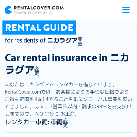
RentalCover
RENTAL GUIDE
変
for residents of
ニカラグア
更
Car rental insurance in
ニカ
ラグア
変
更
あなたはニカラグアでレンタカーを借りています。
RentalCover.comでは、お客様によりお手頃な価格でより
お得な補償をお届けすることを軸にグローバル事業を築い
てきました。 また、3営業日以内に請求の98％をお支払い
しますので、 NIO 余分に お土産.
変
レンタカー車両:
車両
更