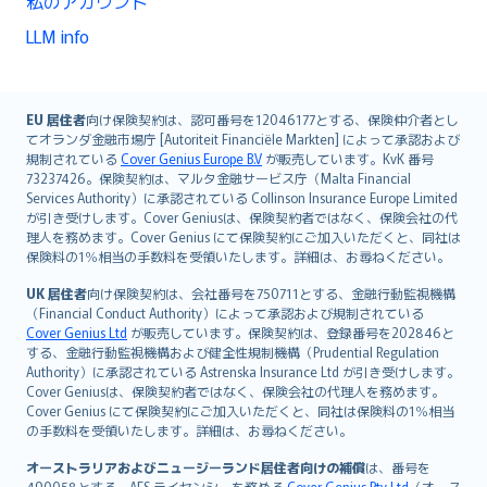
私のアカウント
LLM info
English (UK)
EU 居住者
向け保険契約は、認可番号を12046177とする、保険仲介者とし
てオランダ金融市場庁 [Autoriteit Financiële Markten] によって承認および
English (US)
規制されている
Cover Genius Europe B.V
が販売しています。KvK 番号
Deutsch
73237426。保険契約は、マルタ金融サービス庁（Malta Financial
français
Services Authority）に承認されている Collinson Insurance Europe Limited
が引き受けします。Cover Geniusは、保険契約者ではなく、保険会社の代
Nederlands
理人を務めます。Cover Genius にて保険契約にご加入いただくと、同社は
español
保険料の1％相当の手数料を受領いたします。詳細は、お尋ねください。
italiano
UK 居住者
向け保険契約は、会社番号を750711とする、金融行動監視機構
简体中文
（Financial Conduct Authority）によって承認および規制されている
繁體中文
Cover Genius Ltd
が販売しています。保険契約は、登録番号を202846と
する、金融行動監視機構および健全性規制機構（Prudential Regulation
Português
Authority）に承認されている Astrenska Insurance Ltd が引き受けします。
polski
Cover Geniusは、保険契約者ではなく、保険会社の代理人を務めます。
עברית
Cover Genius にて保険契約にご加入いただくと、同社は保険料の1％相当
の手数料を受領いたします。詳細は、お尋ねください。
Português
svenska
オーストラリアおよびニュージーランド居住者向けの補償
は、番号を
490058とする、AFS ライセンシーを務める
Cover Genius Pty Ltd
（オース