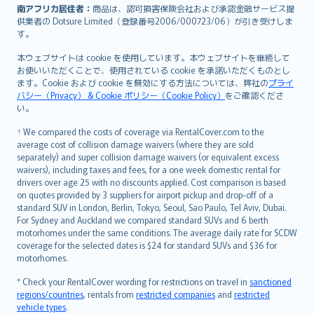
南アフリカ居住者：
商品は、認可損害保険会社および承認金融サービス提
供業者の Dotsure Limited（登録番号2006/000723/06）が引き受けしま
す。
本ウェブサイトは cookie を使用しています。本ウェブサイトを継続して
お使いいただくことで、使用されている cookie を承諾いただくものとし
ます。Cookie および cookie を無効にする方法については、弊社の
プライ
バシー（Privacy） & Cookie ポリシー（Cookie Policy）
をご確認くださ
い。
† We compared the costs of coverage via RentalCover.com to the
average cost of collision damage waivers (where they are sold
separately) and super collision damage waivers (or equivalent excess
waivers), including taxes and fees, for a one week domestic rental for
drivers over age 25 with no discounts applied. Cost comparison is based
on quotes provided by 3 suppliers for airport pickup and drop-off of a
standard SUV in London, Berlin, Tokyo, Seoul, Sao Paulo, Tel Aviv, Dubai.
For Sydney and Auckland we compared standard SUVs and 6 berth
motorhomes under the same conditions. The average daily rate for SCDW
coverage for the selected dates is $24 for standard SUVs and $36 for
motorhomes.
* Check your RentalCover wording for restrictions on travel in
sanctioned
regions/countries
, rentals from
restricted companies
and
restricted
vehicle types
.