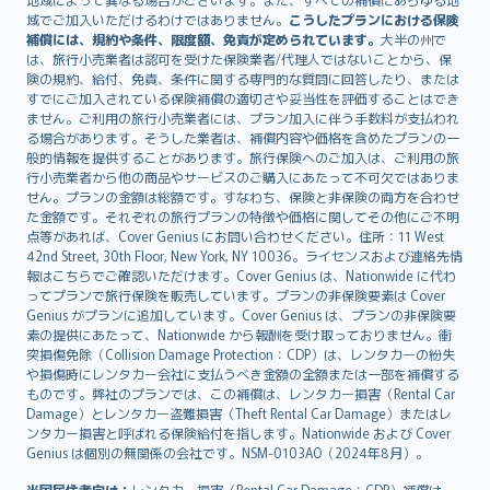
Lietuviškai
域でご加入いただけるわけではありません。
こうしたプランにおける保険
Bahasa Melayu
補償には、規約や条件、限度額、免責が定められています。
大半の州で
は、旅行小売業者は認可を受けた保険業者/代理人ではないことから、保
Română
険の規約、給付、免責、条件に関する専門的な質問に回答したり、または
српски
すでにご加入されている保険補償の適切さや妥当性を評価することはでき
Slovensky
ません。ご利用の旅行小売業者には、プラン加入に伴う手数料が支払われ
る場合があります。そうした業者は、補償内容や価格を含めたプランの一
Slovenščina
般的情報を提供することがあります。旅行保険へのご加入は、ご利用の旅
Українська
行小売業者から他の商品やサービスのご購入にあたって不可欠ではありま
Tiếng Việt
せん。プランの金額は総額です。すなわち、保険と非保険の両方を合わせ
た金額です。それぞれの旅行プランの特徴や価格に関してその他にご不明
点等があれば、Cover Genius にお問い合わせください。住所：11 West
42nd Street, 30th Floor, New York, NY 10036。ライセンスおよび連絡先情
報はこちらでご確認いただけます。Cover Genius は、Nationwide に代わ
ってプランで旅行保険を販売しています。プランの非保険要素は Cover
Genius がプランに追加しています。Cover Genius は、プランの非保険要
素の提供にあたって、Nationwide から報酬を受け取っておりません。衝
突損傷免除（Collision Damage Protection：CDP）は、レンタカーの紛失
や損傷時にレンタカー会社に支払うべき金額の全額または一部を補償する
ものです。弊社のプランでは、この補償は、レンタカー損害（Rental Car
Damage）とレンタカー盗難損害（Theft Rental Car Damage）またはレ
ンタカー損害と呼ばれる保険給付を指します。Nationwide および Cover
Genius は個別の無関係の会社です。NSM-0103AO（2024年8月）。
米国居住者向け：
レンタカー損害（Rental Car Damage：CDP）補償は、