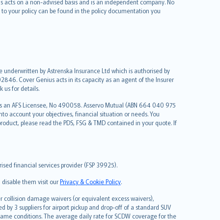
ius acts on a non-advised basis and is an independent company. No
le to your policy can be found in the policy documentation you
re underwritten by Astrenska Insurance Ltd which is authorised by
2846. Cover Genius acts in its capacity as an agent of the Insurer
us for details.
 as an AFS Licensee, No 490058. Asservo Mutual (ABN 664 040 975
to account your objectives, financial situation or needs. You
roduct, please read the PDS, FSG & TMD contained in your quote. If
sed financial services provider (FSP 39925).
 disable them visit our
Privacy & Cookie Policy
.
 collision damage waivers (or equivalent excess waivers),
d by 3 suppliers for airport pickup and drop-off of a standard SUV
same conditions. The average daily rate for SCDW coverage for the