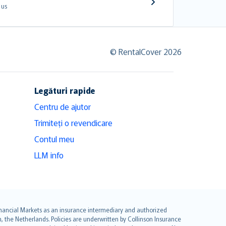
 us
© RentalCover 2026
Legături rapide
Centru de ajutor
Trimiteți o revendicare
Contul meu
LLM info
 Financial Markets as an insurance intermediary and authorized
he Netherlands. Policies are underwritten by Collinson Insurance