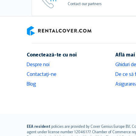
Contact our partners
RentalCover
Conectează-te cu noi
Află mai
Despre noi
Ghiduri de
Contactaţi-ne
De ce să 
Blog
Asigurarea
English (UK)
EEA resident
policies are provided by Cover Genius Europe B.V.. C
agent under license number 12046177. Chamber of Commerce registr
English (US)