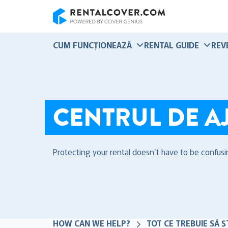
RentalCover
CUM FUNCȚIONEAZĂ
RENTAL GUIDE
REV
CENTRUL DE A
Protecting your rental doesn’t have to be confusi
HOW CAN WE HELP?
TOT CE TREBUIE SĂ Ș