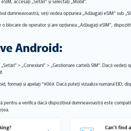
eSIM, accesați „Setări” și selectați „Mobil”.
ivul dumneavoastră, veți vedea opțiunea „Adăugați eSIM” sub „SI
 o blocare de operator și are opțiunea „Adăugați eSIM”, dispozit
ive Android:
 „Setări” > „Conexiuni” > „Gestionare cartelă SIM”. Dacă vedeți op
M.
oid, formați și apelați *#06#. Dacă puteți vizualiza numărul EID, d
ă pentru a verifica dacă dispozitivul dumneavoastră este compatib
ețea.
king?
Can’t find 