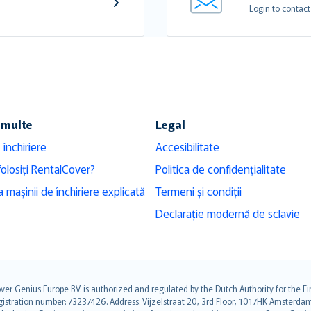
Login to contact
 multe
Legal
 închiriere
Accesibilitate
folosiți RentalCover?
Politica de confidențialitate
 mașinii de închiriere explicată
Termeni și condiții
Declarație modernă de sclavie
over Genius Europe B.V. is authorized and regulated by the Dutch Authority for the
ation number: 73237426. Address: Vijzelstraat 20, 3rd Floor, 1017HK Amsterdam, t