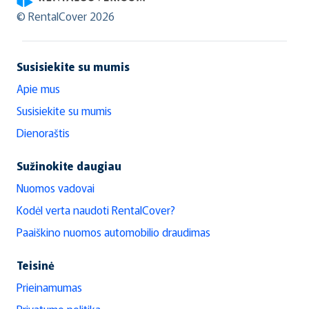
RentalCover
© RentalCover 2026
Susisiekite su mumis
Apie mus
Susisiekite su mumis
Dienoraštis
Sužinokite daugiau
Nuomos vadovai
Kodėl verta naudoti RentalCover?
Paaiškino nuomos automobilio draudimas
Teisinė
Prieinamumas
Privatumo politika