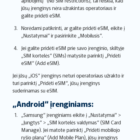
apribojimų“ (No SIM restrictions), tai reiškia, kad
jūsų įrenginys nėra užrakintas operatoriaus ir
galite pridėti eSIM.
Norėdami patikrinti, ar galite pridėti eSIM, eikite į
„Nustatymai“ ir pasirinkite „Mobilusis“.
Jei galite pridėti eSIM prie savo įrenginio, skiltyje
„SIM kortelės“ (SIMs) matysite parinktį „Pridėti
eSIM“ (Add eSIM).
Jei jūsų „iOS“ įrenginys neturi operatoriaus užrakto ir
turi parinktį „Pridėti eSIM“, jūsų įrenginys
suderinamas su eSIM.
„Android“ įrenginiams:
„Samsung“ įrenginiams eikite į „Nustatymai“ >
„Jungtys“ > „SIM kortelės valdymas“ (SIM Card
Manage). Jei matote parinktį „Pridėti mobiliojo
ryšio planą“ (Add Mobile Plan), jūsų įrenginys