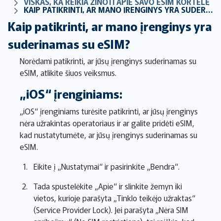
VISKAS, KĄ REIKIA ŽINOTI APIE SAVO ESIM KORTELĘ
KAIP PATIKRINTI, AR MANO ĮRENGINYS YRA SUDERINAMAS SU ESIM?
Kaip patikrinti, ar mano įrenginys yra
suderinamas su eSIM?
Norėdami patikrinti, ar jūsų įrenginys suderinamas su
eSIM, atlikite šiuos veiksmus.
„iOS“ įrenginiams:
„iOS“ įrenginiams turėsite patikrinti, ar jūsų įrenginys
nėra užrakintas operatoriaus ir ar galite pridėti eSIM,
kad nustatytumėte, ar jūsų įrenginys suderinamas su
eSIM.
Eikite į „Nustatymai“ ir pasirinkite „Bendra“.
Tada spustelėkite „Apie“ ir slinkite žemyn iki
vietos, kurioje parašyta „Tinklo teikėjo užraktas“
(Service Provider Lock). Jei parašyta „Nėra SIM