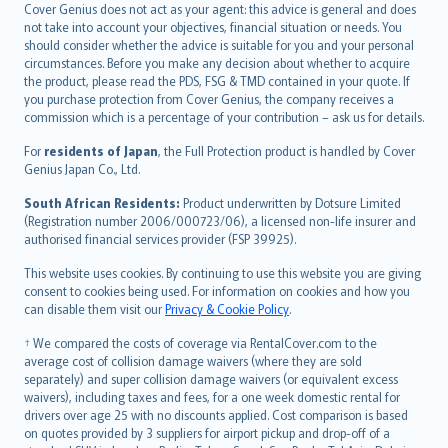
български
Cover Genius does not act as your agent: this advice is general and does
català
not take into account your objectives, financial situation or needs. You
should consider whether the advice is suitable for you and your personal
Hrvatski
circumstances. Before you make any decision about whether to acquire
eesti
the product, please read the PDS, FSG & TMD contained in your quote. If
Ελληνικά
you purchase protection from Cover Genius, the company receives a
commission which is a percentage of your contribution – ask us for details.
Magyar
Íslenska
For
residents of Japan
, the Full Protection product is handled by Cover
Bahasa Indonesia
Genius Japan Co., Ltd.
latviešu
South African Residents:
Product underwritten by Dotsure Limited
Lietuviškai
(Registration number 2006/000723/06), a licensed non-life insurer and
authorised financial services provider (FSP 39925).
Bahasa Melayu
Română
This website uses cookies. By continuing to use this website you are giving
српски
consent to cookies being used. For information on cookies and how you
can disable them visit our
Privacy & Cookie Policy
.
Slovensky
Slovenščina
† We compared the costs of coverage via RentalCover.com to the
Українська
average cost of collision damage waivers (where they are sold
separately) and super collision damage waivers (or equivalent excess
Tiếng Việt
waivers), including taxes and fees, for a one week domestic rental for
drivers over age 25 with no discounts applied. Cost comparison is based
on quotes provided by 3 suppliers for airport pickup and drop-off of a