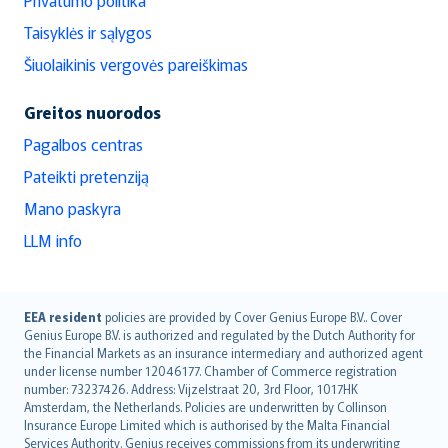
Taisyklės ir sąlygos
Šiuolaikinis vergovės pareiškimas
Greitos nuorodos
Pagalbos centras
Pateikti pretenziją
Mano paskyra
LLM info
English (UK)
EEA resident
policies are provided by Cover Genius Europe B.V.. Cover
Genius Europe B.V. is authorized and regulated by the Dutch Authority for
English (US)
the Financial Markets as an insurance intermediary and authorized agent
Deutsch
under license number 12046177. Chamber of Commerce registration
français
number: 73237426. Address: Vijzelstraat 20, 3rd Floor, 1017HK
Amsterdam, the Netherlands. Policies are underwritten by Collinson
Nederlands
Insurance Europe Limited which is authorised by the Malta Financial
español
Services Authority. Genius receives commissions from its underwriting