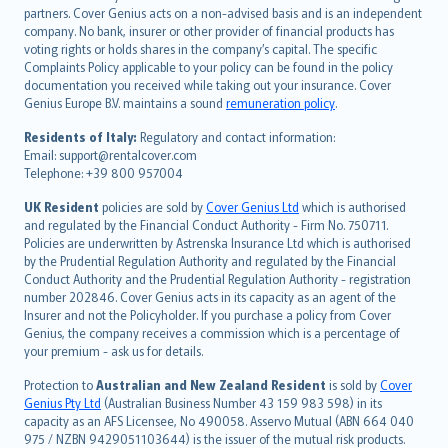
italiano
partners. Cover Genius acts on a non-advised basis and is an independent
company. No bank, insurer or other provider of financial products has
简体中文
voting rights or holds shares in the company’s capital. The specific
繁體中文
Complaints Policy applicable to your policy can be found in the policy
Português
documentation you received while taking out your insurance. Cover
Genius Europe B.V. maintains a sound
remuneration policy
.
polski
עברית
Residents of Italy:
Regulatory and contact information:
Email: support@rentalcover.com
Português
Telephone: +39 800 957004
svenska
日本語
UK Resident
policies are sold by
Cover Genius Ltd
which is authorised
and regulated by the Financial Conduct Authority - Firm No. 750711.
한국어
Policies are underwritten by Astrenska Insurance Ltd which is authorised
dansk
by the Prudential Regulation Authority and regulated by the Financial
norsk
Conduct Authority and the Prudential Regulation Authority - registration
number 202846. Cover Genius acts in its capacity as an agent of the
suomi
Insurer and not the Policyholder. If you purchase a policy from Cover
العربيّة
Genius, the company receives a commission which is a percentage of
Türkçe
your premium - ask us for details.
česky
Protection to
Australian and New Zealand Resident
is sold by
Cover
Русский
Genius Pty Ltd
(Australian Business Number 43 159 983 598) in its
capacity as an AFS Licensee, No 490058. Asservo Mutual (ABN 664 040
ภาษาไทย
975 / NZBN 9429051103644) is the issuer of the mutual risk products.