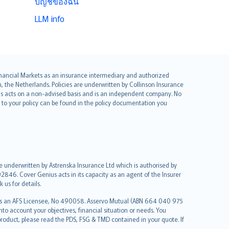
บัญชีของฉัน
LLM info
 Financial Markets as an insurance intermediary and authorized
he Netherlands. Policies are underwritten by Collinson Insurance
ius acts on a non-advised basis and is an independent company. No
le to your policy can be found in the policy documentation you
re underwritten by Astrenska Insurance Ltd which is authorised by
2846. Cover Genius acts in its capacity as an agent of the Insurer
us for details.
 as an AFS Licensee, No 490058. Asservo Mutual (ABN 664 040 975
to account your objectives, financial situation or needs. You
roduct, please read the PDS, FSG & TMD contained in your quote. If