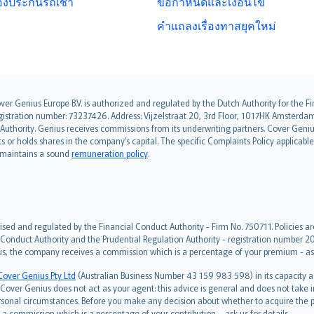
่องประกันรถเช่า
ข้อกำหนดและเงื่อนไข
คำแถลงเรื่องทาสยุคใหม่
over Genius Europe B.V. is authorized and regulated by the Dutch Authority for the
ation number: 73237426. Address: Vijzelstraat 20, 3rd Floor, 1017HK Amsterdam, t
s Authority. Genius receives commissions from its underwriting partners. Cover Gen
hts or holds shares in the company’s capital. The specific Complaints Policy applicab
. maintains a sound
remuneration policy
.
ised and regulated by the Financial Conduct Authority - Firm No. 750711. Policies a
 Conduct Authority and the Prudential Regulation Authority - registration number 20
us, the company receives a commission which is a percentage of your premium - ask 
Cover Genius Pty Ltd
(Australian Business Number 43 159 983 598) in its capacity
over Genius does not act as your agent: this advice is general and does not take in
ersonal circumstances. Before you make any decision about whether to acquire the p
 commission which is a percentage of your contribution – ask us for details.