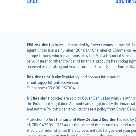
บล็อก
อธิบายเรื
English (UK)
EEA resident
policies are provided by Cover Genius Europe B.V.. C
agent under license number 12046177. Chamber of Commerce registr
English (US)
Europe Limited which is authorised by the Malta Financial Service
Deutsch
bank, insurer or other provider of financial products has voting rig
français
received while taking out your insurance. Cover Genius Europe B.V
Nederlands
Residents of Italy:
Regulatory and contact information:
español
Email: support@rentalcover.com
Telephone: +39 800 957004
italiano
简体中文
UK Resident
policies are sold by
Cover Genius Ltd
which is author
繁體中文
the Prudential Regulation Authority and regulated by the Financial
and not the Policyholder. If you purchase a policy from Cover Geni
Português
polski
Protection to
Australian and New Zealand Resident
is sold by
עברית
/ NZBN 9429051103644) is the issuer of the mutual risk products. C
should consider whether the advice is suitable for you and your p
Português
you purchase protection from Cover Genius, the company receives a