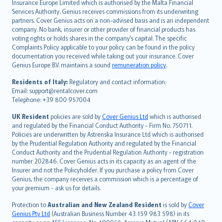
Insurance Europe Limited which is authorised by the Malta Financial
español
Services Authority. Genius receives commissions from its underwriting
italiano
partners. Cover Genius acts on a non-advised basis and is an independent
company. No bank, insurer or other provider of financial products has
简体中文
voting rights or holds shares in the company’s capital. The specific
繁體中文
Complaints Policy applicable to your policy can be found in the policy
Português
documentation you received while taking out your insurance. Cover
Genius Europe B.V. maintains a sound
remuneration policy
.
polski
עברית
Residents of Italy:
Regulatory and contact information:
Email: support@rentalcover.com
Português
Telephone: +39 800 957004
svenska
日本語
UK Resident
policies are sold by
Cover Genius Ltd
which is authorised
and regulated by the Financial Conduct Authority - Firm No. 750711.
한국어
Policies are underwritten by Astrenska Insurance Ltd which is authorised
dansk
by the Prudential Regulation Authority and regulated by the Financial
norsk
Conduct Authority and the Prudential Regulation Authority - registration
number 202846. Cover Genius acts in its capacity as an agent of the
suomi
Insurer and not the Policyholder. If you purchase a policy from Cover
العربيّة
Genius, the company receives a commission which is a percentage of
Türkçe
your premium - ask us for details.
česky
Protection to
Australian and New Zealand Resident
is sold by
Cover
Русский
Genius Pty Ltd
(Australian Business Number 43 159 983 598) in its