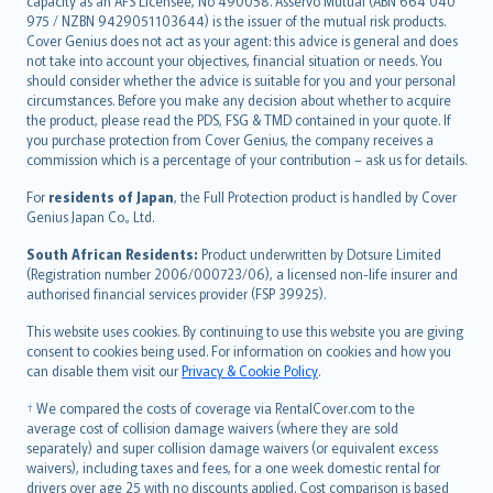
capacity as an AFS Licensee, No 490058. Asservo Mutual (ABN 664 040
ภาษาไทย
975 / NZBN 9429051103644) is the issuer of the mutual risk products.
български
Cover Genius does not act as your agent: this advice is general and does
català
not take into account your objectives, financial situation or needs. You
should consider whether the advice is suitable for you and your personal
Hrvatski
circumstances. Before you make any decision about whether to acquire
eesti
the product, please read the PDS, FSG & TMD contained in your quote. If
Ελληνικά
you purchase protection from Cover Genius, the company receives a
commission which is a percentage of your contribution – ask us for details.
Magyar
Íslenska
For
residents of Japan
, the Full Protection product is handled by Cover
Bahasa Indonesia
Genius Japan Co., Ltd.
latviešu
South African Residents:
Product underwritten by Dotsure Limited
Lietuviškai
(Registration number 2006/000723/06), a licensed non-life insurer and
authorised financial services provider (FSP 39925).
Bahasa Melayu
Română
This website uses cookies. By continuing to use this website you are giving
српски
consent to cookies being used. For information on cookies and how you
can disable them visit our
Privacy & Cookie Policy
.
Slovensky
Slovenščina
† We compared the costs of coverage via RentalCover.com to the
Українська
average cost of collision damage waivers (where they are sold
separately) and super collision damage waivers (or equivalent excess
Tiếng Việt
waivers), including taxes and fees, for a one week domestic rental for
drivers over age 25 with no discounts applied. Cost comparison is based