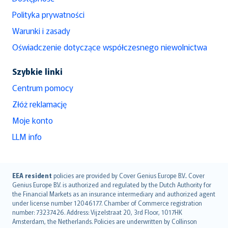
Polityka prywatności
Warunki i zasady
Oświadczenie dotyczące współczesnego niewolnictwa
Szybkie linki
Centrum pomocy
Złóż reklamację
Moje konto
LLM info
English (UK)
EEA resident
policies are provided by Cover Genius Europe B.V.. Cover
Genius Europe B.V. is authorized and regulated by the Dutch Authority for
English (US)
the Financial Markets as an insurance intermediary and authorized agent
Deutsch
under license number 12046177. Chamber of Commerce registration
français
number: 73237426. Address: Vijzelstraat 20, 3rd Floor, 1017HK
Amsterdam, the Netherlands. Policies are underwritten by Collinson
Nederlands