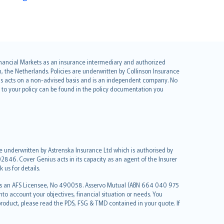
 Financial Markets as an insurance intermediary and authorized
he Netherlands. Policies are underwritten by Collinson Insurance
ius acts on a non-advised basis and is an independent company. No
le to your policy can be found in the policy documentation you
re underwritten by Astrenska Insurance Ltd which is authorised by
2846. Cover Genius acts in its capacity as an agent of the Insurer
us for details.
 as an AFS Licensee, No 490058. Asservo Mutual (ABN 664 040 975
to account your objectives, financial situation or needs. You
roduct, please read the PDS, FSG & TMD contained in your quote. If