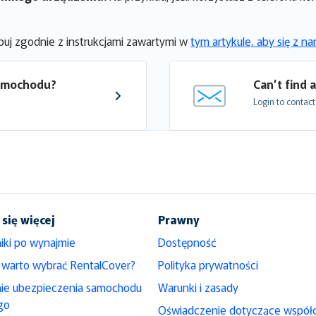
ępuj zgodnie z instrukcjami zawartymi w
tym artykule, aby się z 
samochodu?
Can’t find 
Login to contact
się więcej
Prawny
iki po wynajmie
Dostępność
 warto wybrać RentalCover?
Polityka prywatności
nie ubezpieczenia samochodu
Warunki i zasady
go
Oświadczenie dotyczące współ