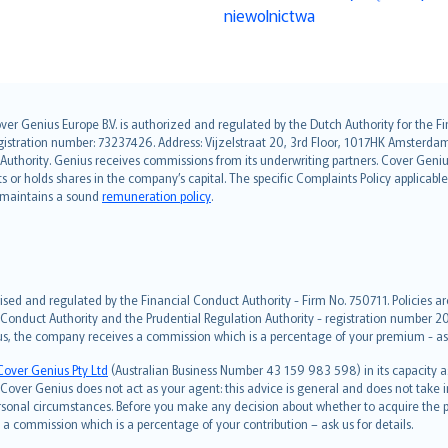
niewolnictwa
over Genius Europe B.V. is authorized and regulated by the Dutch Authority for the
ation number: 73237426. Address: Vijzelstraat 20, 3rd Floor, 1017HK Amsterdam, t
s Authority. Genius receives commissions from its underwriting partners. Cover Gen
hts or holds shares in the company’s capital. The specific Complaints Policy applicab
. maintains a sound
remuneration policy
.
ised and regulated by the Financial Conduct Authority - Firm No. 750711. Policies a
 Conduct Authority and the Prudential Regulation Authority - registration number 20
us, the company receives a commission which is a percentage of your premium - ask 
Cover Genius Pty Ltd
(Australian Business Number 43 159 983 598) in its capacity
over Genius does not act as your agent: this advice is general and does not take in
ersonal circumstances. Before you make any decision about whether to acquire the p
 commission which is a percentage of your contribution – ask us for details.