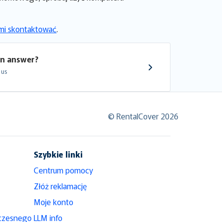
nami skontaktować
.
an answer?
 us
© RentalCover 2026
Szybkie linki
Centrum pomocy
Złóż reklamację
Moje konto
czesnego
LLM info