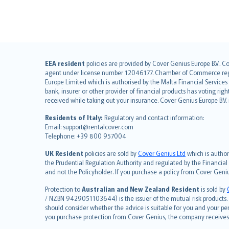
English (UK)
EEA resident
policies are provided by Cover Genius Europe B.V.. C
agent under license number 12046177. Chamber of Commerce registr
English (US)
Europe Limited which is authorised by the Malta Financial Service
Deutsch
bank, insurer or other provider of financial products has voting rig
français
received while taking out your insurance. Cover Genius Europe B.V
Nederlands
Residents of Italy:
Regulatory and contact information:
español
Email: support@rentalcover.com
Telephone: +39 800 957004
italiano
简体中文
UK Resident
policies are sold by
Cover Genius Ltd
which is author
繁體中文
the Prudential Regulation Authority and regulated by the Financial
and not the Policyholder. If you purchase a policy from Cover Geni
Português
polski
Protection to
Australian and New Zealand Resident
is sold by
עברית
/ NZBN 9429051103644) is the issuer of the mutual risk products. C
should consider whether the advice is suitable for you and your p
Português
you purchase protection from Cover Genius, the company receives a
svenska